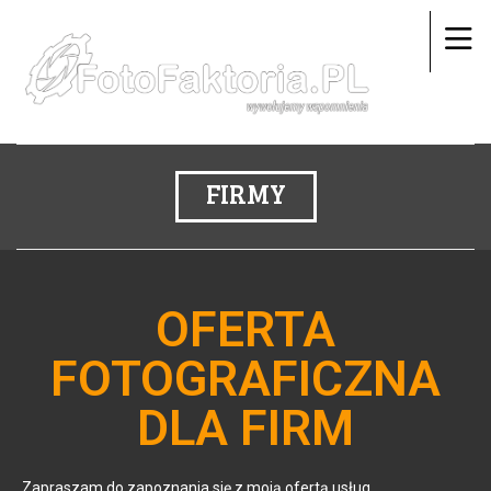
FIRMY
OFERTA
FOTOGRAFICZNA
DLA FIRM
Zapraszam do zapoznania się z moją ofertą usług